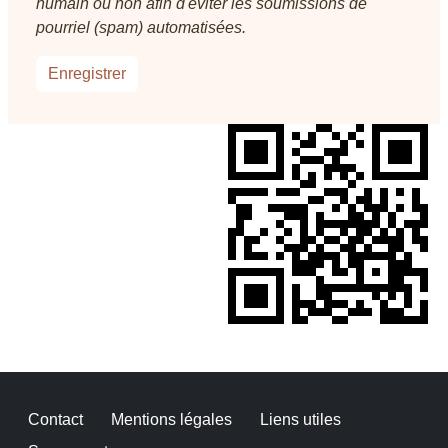
humain ou non afin d'éviter les soumissions de
pourriel (spam) automatisées.
Pied de page
Contact
Mentions légales
Liens utiles
Menu du compte de l'utilisateur